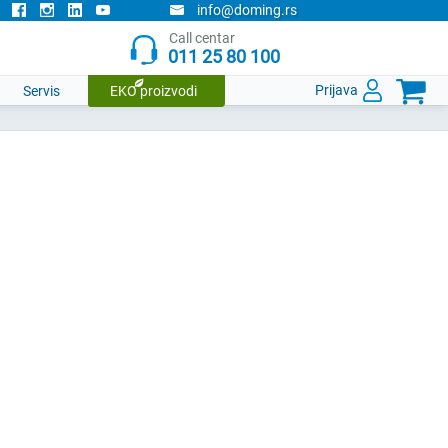
info@doming.rs
Call centar
011 25 80 100

Prijava
Servis
EKO proizvodi