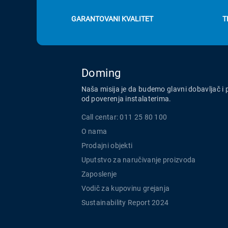
GARANTOVANI KVALITET
T
Doming
Naša misija je da budemo glavni dobavljač i 
od poverenja instalaterima.
Call centar: 011 25 80 100
O nama
Prodajni objekti
Uputstvo za naručivanje proizvoda
Zaposlenje
Vodič za kupovinu grejanja
Sustainability Report 2024