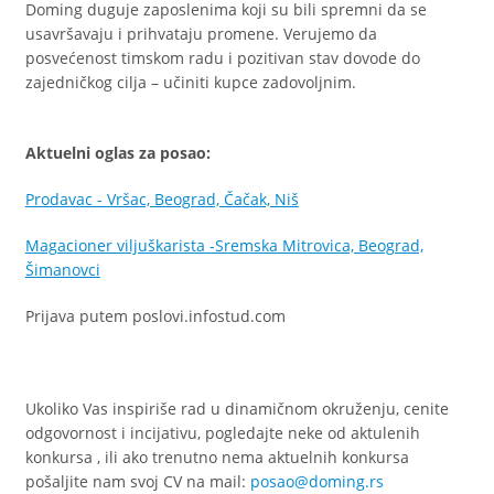
Doming duguje zaposlenima koji su bili spremni da se
usavršavaju i prihvataju promene. Verujemo da
posvećenost timskom radu i pozitivan stav dovode do
zajedničkog cilja – učiniti kupce zadovoljnim.
Aktuelni oglas za posao:
Prodavac - Vršac, Beograd, Čačak, Niš
Magacioner viljuškarista -Sremska Mitrovica, Beograd,
Šimanovci
Prijava putem poslovi.infostud.com
Ukoliko Vas inspiriše rad u dinamičnom okruženju, cenite
odgovornost i incijativu, pogledajte neke od aktulenih
konkursa , ili ako trenutno nema aktuelnih konkursa
pošaljite nam svoj CV na mail:
posao@doming.rs