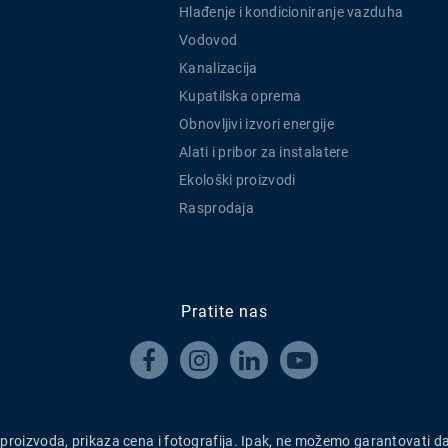
Hlađenje i kondicioniranje vazduha
Vodovod
Kanalizacija
Kupatilska oprema
Obnovljivi izvori energije
Alati i pribor za instalatere
Ekološki proizvodi
Rasprodaja
Pratite nas




h proizvoda, prikaza cena i fotografija. Ipak, ne možemo garantovati d