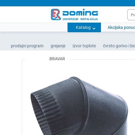
Katalog
Akcijska ponu
prodajni program
grejanje
izvor toplote
čvrsto gorivo i b
BRAVAR