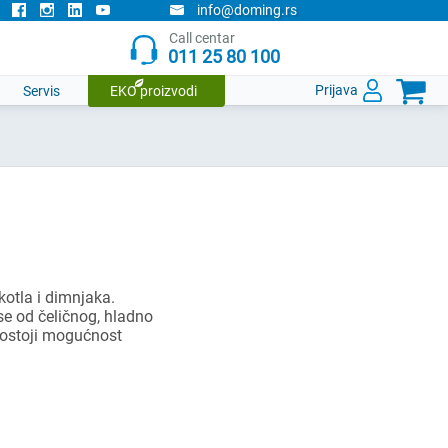
info@doming.rs
Call centar
011 25 80 100

Prijava
Servis
EKO proizvodi
kotla i dimnjaka.
se od čeličnog, hladno
 Postoji mogućnost