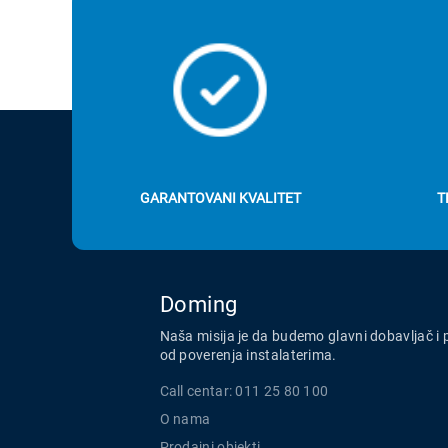
GARANTOVANI KVALITET
T
Doming
Naša misija je da budemo glavni dobavljač i 
od poverenja instalaterima.
Call centar: 011 25 80 100
O nama
Prodajni objekti