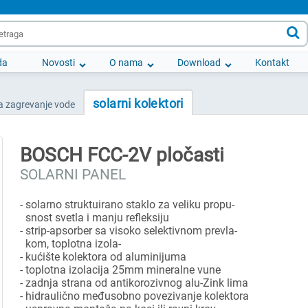

da
Novosti
O nama
Download
Kontakt
solarni kolektori
a zagrevanje vode
BOSCH FCC-2V pločasti
SOLARNI PANEL
- solarno struktuirano staklo za veliku propu-
snost svetla i manju refleksiju
- strip-apsorber sa visoko selektivnom prevla-
kom, toplotna izola-
- kućište kolektora od aluminijuma
- toplotna izolacija 25mm mineralne vune
- zadnja strana od antikorozivnog alu-Zink lima
- hidraulično međusobno povezivanje kolektora