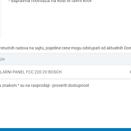
- uspravna montaža na kosi ili ravni krov
ziv
LARNI PANEL FCC 220 2V BOSCH