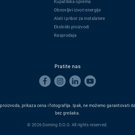
Kupatilska oprema
Obnovljivi izvori energije
Alati i pribor za instalatere
Ekološki proizvodi
Rasprodaja
Pratite nas




h proizvoda, prikaza cena i fotografija. Ipak, ne možemo garantovati d
bez grešaka.
© 2026 Doming D.O.O. All rights reserved.