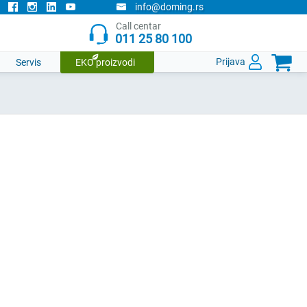
info@doming.rs
Call centar
011 25 80 100

Prijava
Servis
EKO proizvodi