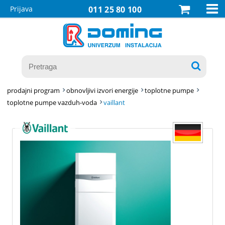

Prijava
011 25 80 100

prodajni program
obnovljivi izvori energije
toplotne pumpe
toplotne pumpe vazduh-voda
vaillant