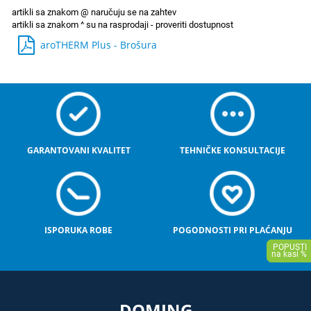
aroTHERM Plus - Brošura
GARANTOVANI KVALITET
TEHNIČKE KONSULTACIJE
ISPORUKA ROBE
POGODNOSTI PRI PLAĆANJU
DOMING