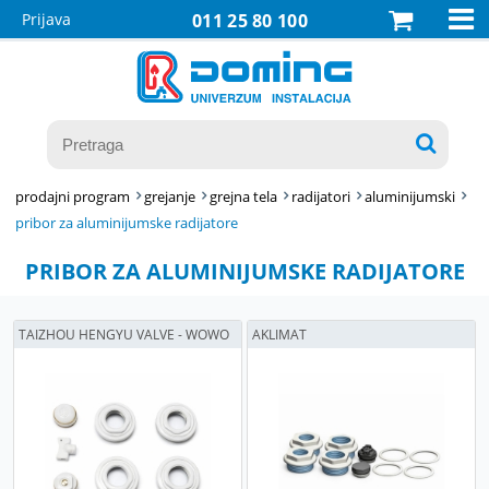

Prijava
011 25 80 100

prodajni program
grejanje
grejna tela
radijatori
aluminijumski
pribor za aluminijumske radijatore
PRIBOR ZA ALUMINIJUMSKE RADIJATORE
TAIZHOU HENGYU VALVE - WOWO
AKLIMAT