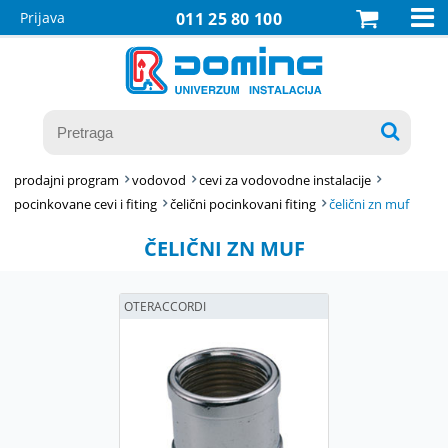

Prijava
011 25 80 100

prodajni program
vodovod
cevi za vodovodne instalacije
pocinkovane cevi i fiting
čelični pocinkovani fiting
čelični zn muf
ČELIČNI ZN MUF
OTERACCORDI