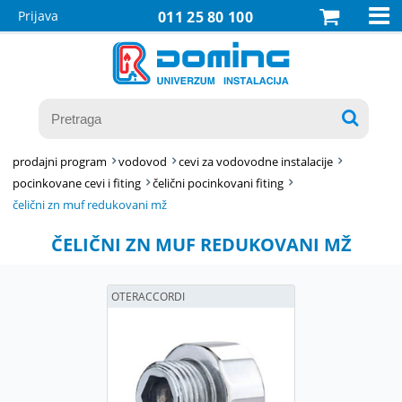

Prijava
011 25 80 100

prodajni program
vodovod
cevi za vodovodne instalacije
pocinkovane cevi i fiting
čelični pocinkovani fiting
čelični zn muf redukovani mž
ČELIČNI ZN MUF REDUKOVANI MŽ
OTERACCORDI