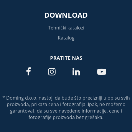
DOWNLOAD
Tehnički katalozi
Katalog
PRATITE NAS




* Doming d.o.o. nastoji da bude što precizniji u opisu svih
proizvoda, prikaza cena i fotografija. Ipak, ne možemo
garantovati da su sve navedene informacije, cene i
fotografije proizvoda bez grešaka.