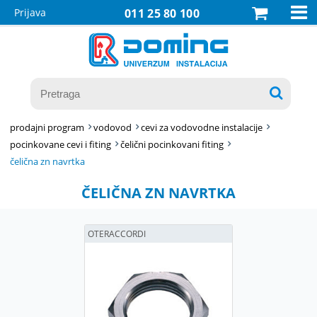

Prijava
011 25 80 100

prodajni program
vodovod
cevi za vodovodne instalacije
pocinkovane cevi i fiting
čelični pocinkovani fiting
čelična zn navrtka
ČELIČNA ZN NAVRTKA
OTERACCORDI