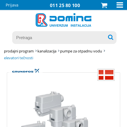

Prijava
011 25 80 100

prodajni program
kanalizacija
pumpe za otpadnu vodu
elevatori tečnosti