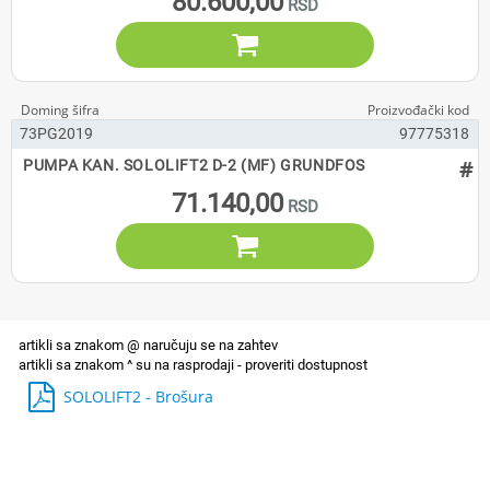
80.600,00

73PG2019
97775318
#
PUMPA KAN. SOLOLIFT2 D-2 (MF) GRUNDFOS
71.140,00

SOLOLIFT2 - Brošura