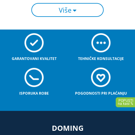
Više
GARANTOVANI KVALITET
TEHNIČKE KONSULTACIJE
ISPORUKA ROBE
POGODNOSTI PRI PLAĆANJU
DOMING