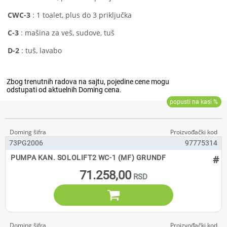
CWC-3
: 1 toalet, plus do 3 priključka
C-3
: mašina za veš, sudove, tuš
D-2
: tuš, lavabo
73PG2006
97775314
#
PUMPA KAN. SOLOLIFT2 WC-1 (MF) GRUNDF
71.258,00
