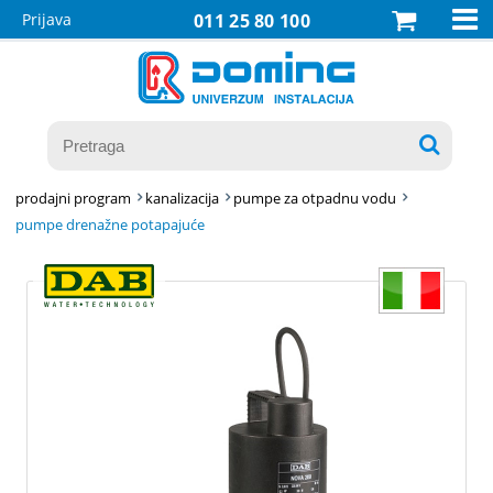

Prijava
011 25 80 100

prodajni program
kanalizacija
pumpe za otpadnu vodu
pumpe drenažne potapajuće