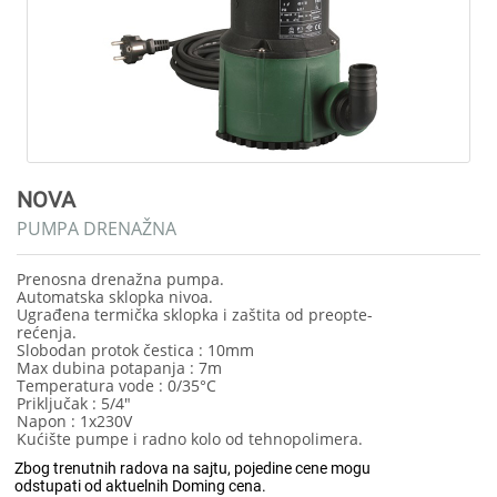
NOVA
PUMPA DRENAŽNA
Prenosna drenažna pumpa.
Automatska sklopka nivoa.
Ugrađena termička sklopka i zaštita od preopte-
rećenja.
Slobodan protok čestica : 10mm
Max dubina potapanja : 7m
Temperatura vode : 0/35°C
Priključak : 5/4"
Napon : 1x230V
Kućište pumpe i radno kolo od tehnopolimera.