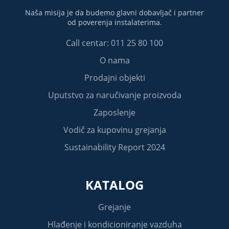
Naša misija je da budemo glavni dobavljač i partner
od poverenja instalaterima.
Call centar: 011 25 80 100
O nama
Prodajni objekti
Uputstvo za naručivanje proizvoda
Zaposlenje
Vodič za kupovinu grejanja
Sustainability Report 2024
KATALOG
Grejanje
Hlađenje i kondicioniranje vazduha