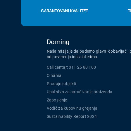
GARANTOVANI KVALITET
T
Doming
Naša misija je da budemo glavni dobavljač i 
od poverenja instalaterima.
Call centar: 011 25 80 100
O nama
Prodajni objekti
Uputstvo za naručivanje proizvoda
Zaposlenje
Vodič za kupovinu grejanja
Sustainability Report 2024