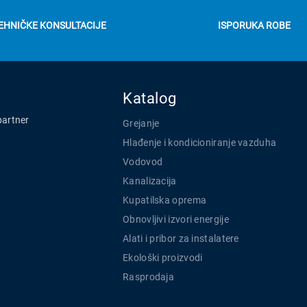
EHNIČKE KONSULTACIJE
ISPORUKA ROBE
Katalog
partner
Grejanje
Hlađenje i kondicioniranje vazduha
Vodovod
Kanalizacija
Kupatilska oprema
Obnovljivi izvori energije
Alati i pribor za instalatere
Ekološki proizvodi
Rasprodaja