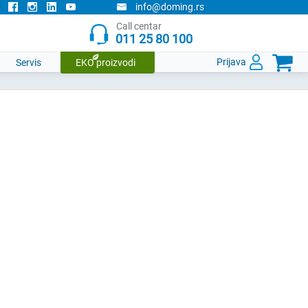
info@doming.rs
Call centar
011 25 80 100

Prijava
Servis
EKO proizvodi