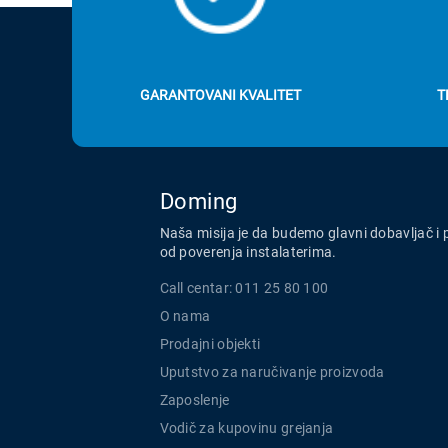
GARANTOVANI KVALITET
T
Doming
Naša misija je da budemo glavni dobavljač i 
od poverenja instalaterima.
Call centar: 011 25 80 100
O nama
Prodajni objekti
Uputstvo za naručivanje proizvoda
Zaposlenje
Vodič za kupovinu grejanja