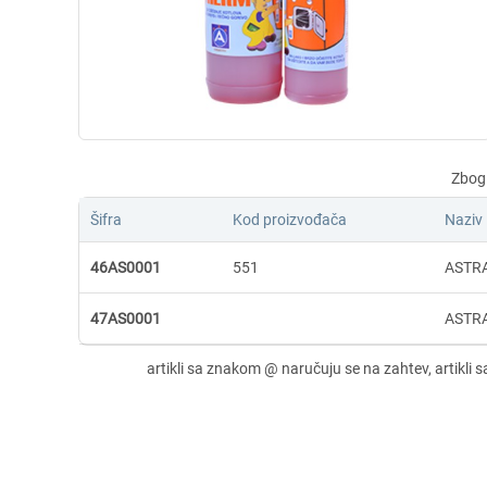
Šifra
Kod proizvođača
Naziv
46AS0001
551
ASTRA
47AS0001
ASTRA