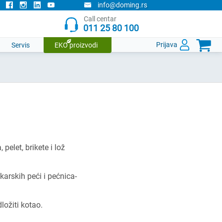
info@doming.rs
Call centar
011 25 80 100

Prijava
Servis
EKO proizvodi
pelet, brikete i lož
karskih peći i pećnica-
ožiti kotao.