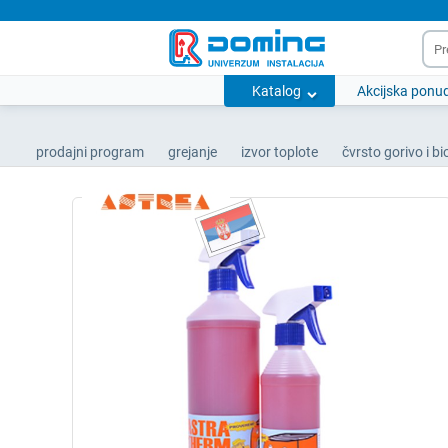
Katalog
Akcijska ponu
prodajni program
grejanje
izvor toplote
čvrsto gorivo i b