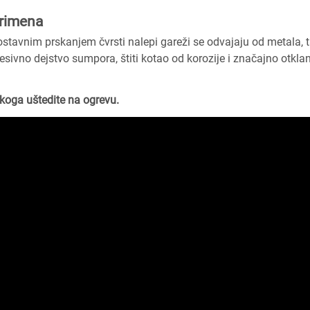
primena
dnostavnim prskanjem čvrsti nalepi gareži se odvajaju od metala, 
esivno dejstvo sumpora, štiti kotao od korozije i značajno otklan
oga uštedite na ogrevu.