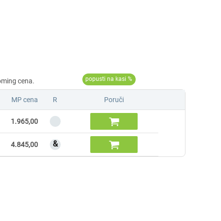
MP cena
R
Poruči

1.965,00
&

4.845,00