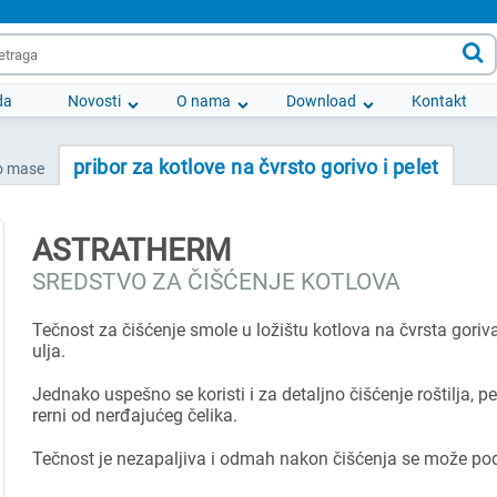

da
Novosti
O nama
Download
Kontakt
pribor za kotlove na čvrsto gorivo i pelet
io mase
ASTRATHERM
SREDSTVO ZA ČIŠĆENJE KOTLOVA
Tečnost za čišćenje smole u ložištu kotlova na čvrsta goriva, 
ulja.
Jednako uspešno se koristi i za detaljno čišćenje roštilja, pe
rerni od nerđajućeg čelika.
Tečnost je nezapaljiva i odmah nakon čišćenja se može podl