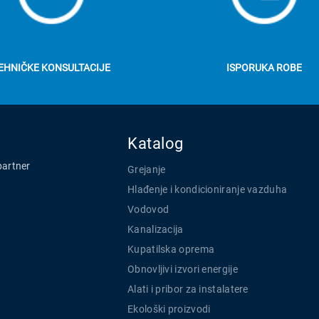
EHNIČKE KONSULTACIJE
ISPORUKA ROBE
Katalog
partner
Grejanje
Hlađenje i kondicioniranje vazduha
Vodovod
Kanalizacija
Kupatilska oprema
Obnovljivi izvori energije
Alati i pribor za instalatere
Ekološki proizvodi