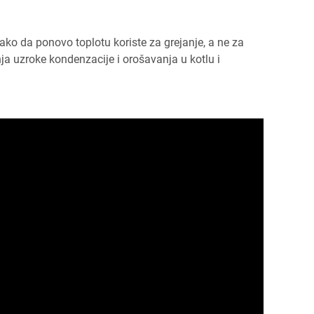
tako da ponovo toplotu koriste za grejanje, a ne za
ja uzroke kondenzacije i orošavanja u kotlu i