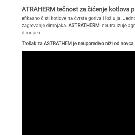
ATRAHERM tečnost za čićenje kotlova 
efikasno čisti kotlove na čvrsta goriva i lož ulja. Je
zagrevanje dimnjaka.
ASTRATHERM
neutralizuje agr
dimnjaku.
Trošak za ASTRATHEM je neuporedivo niži od novca k