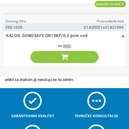
39D 1658
014U0001+014U1999
^
KALOR. SONOSAFE DN15RF/0.6 povr.vod
--

GARANTOVANI KVALITET
TEHNIČKE KONSULTACIJE