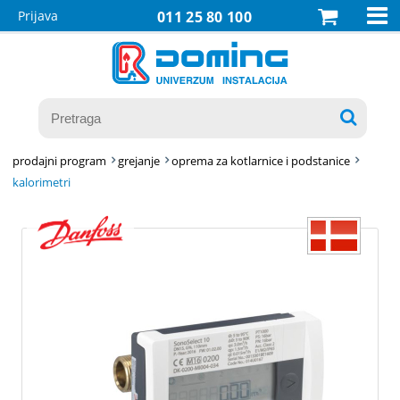

Prijava
011 25 80 100

prodajni program
grejanje
oprema za kotlarnice i podstanice
kalorimetri