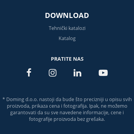
DOWNLOAD
Tehnički katalozi
Katalog
PRATITE NAS




* Doming d.o.o. nastoji da bude što precizniji u opisu svih
proizvoda, prikaza cena i fotografija. Ipak, ne možemo
garantovati da su sve navedene informacije, cene i
fotografije proizvoda bez grešaka.