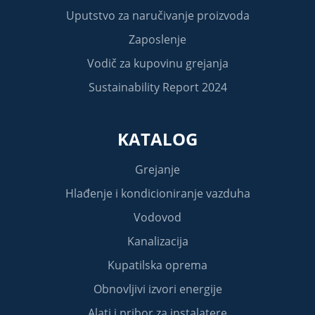
Uputstvo za naručivanje proizvoda
Zaposlenje
Vodič za kupovinu grejanja
Sustainability Report 2024
KATALOG
Grejanje
Hlađenje i kondicioniranje vazduha
Vodovod
Kanalizacija
Kupatilska oprema
Obnovljivi izvori energije
Alati i pribor za instalatere