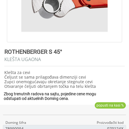
ROTHENBERGER S 45°
KLEŠTA UGAONA
Klešta za cevi
Čeljust se sama prilagođava dimenziji cevi
Zupci onemogućavaju okretanje stegnute cevi
Otvaranje čeljuti obrtanjem točka na telu klešta
78990094
070124X