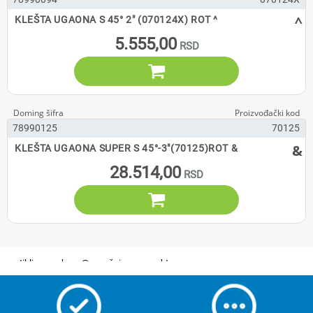
^
KLEŠTA UGAONA S 45° 2" (070124X) ROT ^
5.555,00

78990125
70125
&
KLEŠTA UGAONA SUPER S 45°-3"(70125)ROT &
28.514,00
