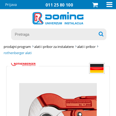

Prijava
011 25 80 100

prodajni program
alati i pribor za instalatere
alati i pribor
rothenberger alati