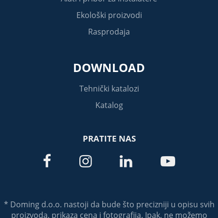
Ekološki proizvodi
Rasprodaja
DOWNLOAD
Tehnički katalozi
Katalog
PRATITE NAS




* Doming d.o.o. nastoji da bude što precizniji u opisu svih
proizvoda, prikaza cena i fotografija. Ipak, ne možemo