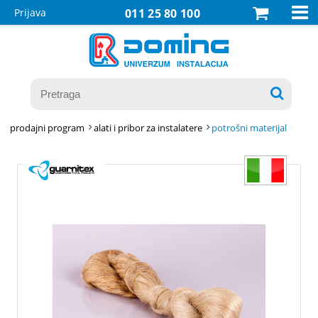

Prijava
011 25 80 100

prodajni program
alati i pribor za instalatere
potrošni materijal