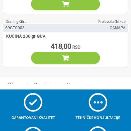

69GT0003
CANAPA
KUČINA 200 gr GUA
418,00

GARANTOVANI KVALITET
TEHNIČKE KONSULTACIJE