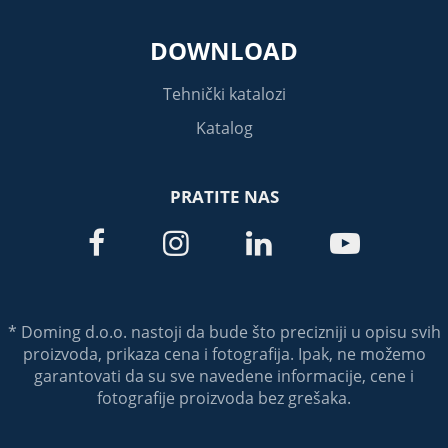
DOWNLOAD
Tehnički katalozi
Katalog
PRATITE NAS




* Doming d.o.o. nastoji da bude što precizniji u opisu svih
proizvoda, prikaza cena i fotografija. Ipak, ne možemo
garantovati da su sve navedene informacije, cene i
fotografije proizvoda bez grešaka.