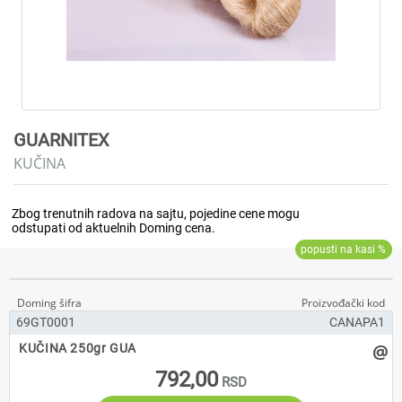
GUARNITEX
KUČINA
69GT0001
CANAPA1
@
KUČINA 250gr GUA
792,00