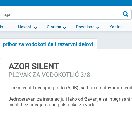

da
Novosti
O nama
Download
Kontakt
pribor za vodokotliće i rezervni delovi
AZOR SILENT
PLOVAK ZA VODOKOTLIĆ 3/8
Ulazni ventil nečujnog rada (6 dB), sa bočnim dovodom vod
Jednostavan za instalaciju i lako održavanje sa integrisani
čistiti bez odvajanja od priključka za vodu.