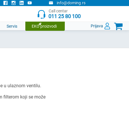
info@doming.rs
Call centar
011 25 80 100

Prijava
Servis
EKO proizvodi
e u ulaznom ventilu.
m filterom koji se može