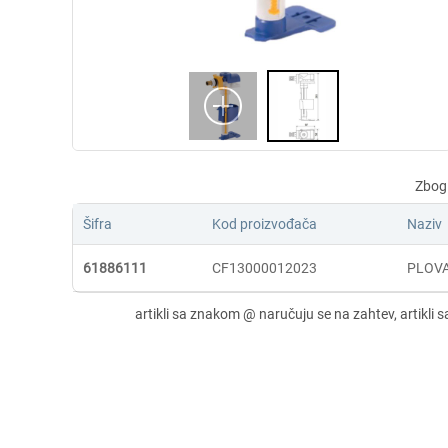
Šifra
Kod proizvođača
Naziv
61886111
CF13000012023
PLOVA