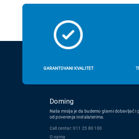
GARANTOVANI KVALITET
T
Doming
Naša misija je da budemo glavni dobavljač i 
od poverenja instalaterima.
Call centar: 011 25 80 100
O nama