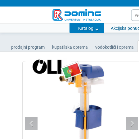
Katalog
Akcijska ponu
prodajni program
kupatilska oprema
vodokotlići i oprema