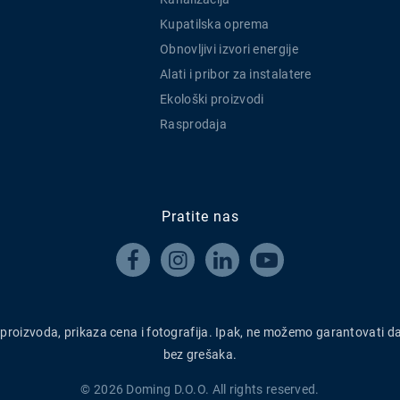
Kupatilska oprema
Obnovljivi izvori energije
Alati i pribor za instalatere
Ekološki proizvodi
Rasprodaja
Pratite nas




h proizvoda, prikaza cena i fotografija. Ipak, ne možemo garantovati d
bez grešaka.
© 2026 Doming D.O.O. All rights reserved.