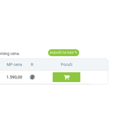
MP cena
R
Poruči
@

1.590,00