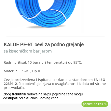
KALDE PE-RT cevi za podno grejanje
sa kiseoničkom barijerom
Radni pritisak 10 bara pri temperaturi do 95°C;
Materijal: PE-RT, Tip II
Cev je proizvedena i ispitana u skladu sa standardom
EN ISO
22391-2
, što potvrđuje izjava o usaglašenosti izdata od strane
proizvođača.