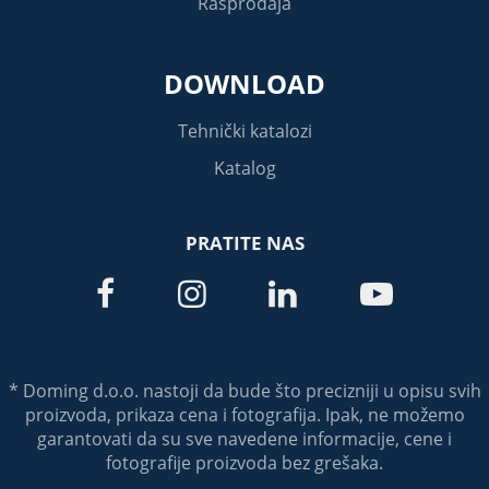
Rasprodaja
DOWNLOAD
Tehnički katalozi
Katalog
PRATITE NAS




* Doming d.o.o. nastoji da bude što precizniji u opisu svih
proizvoda, prikaza cena i fotografija. Ipak, ne možemo
garantovati da su sve navedene informacije, cene i
fotografije proizvoda bez grešaka.