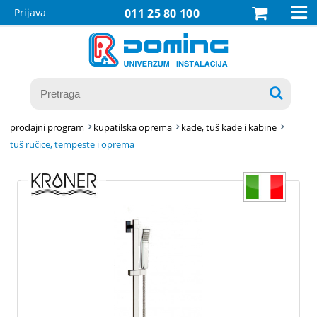

Prijava
011 25 80 100

prodajni program
kupatilska oprema
kade, tuš kade i kabine
tuš ručice, tempeste i oprema