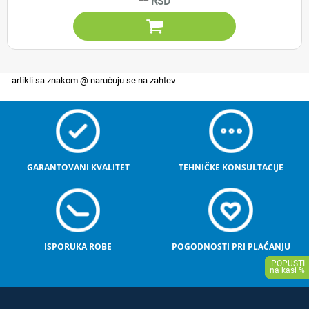

GARANTOVANI KVALITET
TEHNIČKE KONSULTACIJE
ISPORUKA ROBE
POGODNOSTI PRI PLAĆANJU