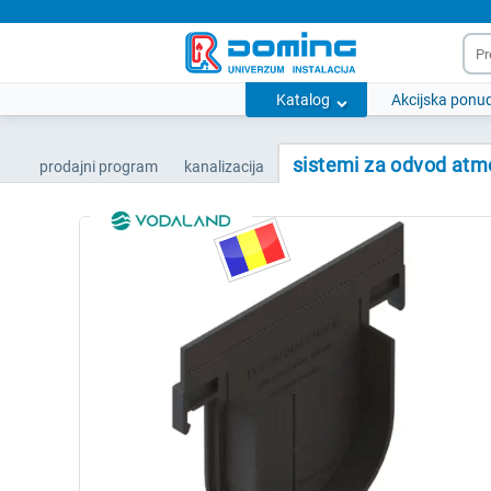
Katalog
Akcijska ponu
sistemi za odvod atm
prodajni program
kanalizacija