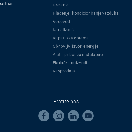
partner
Grejanje
Hlađenje i kondicioniranje vazduha
Vodovod
Kanalizacija
Kupatilska oprema
Obnovljivi izvori energije
Alati i pribor za instalatere
Ekološki proizvodi
Rasprodaja
Pratite nas



