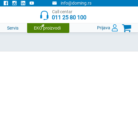
info@doming.rs
Call centar
011 25 80 100

Prijava
Servis
EKO proizvodi