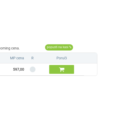
MP cena
R
Poruči

597,00