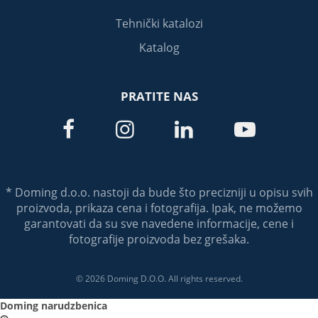
Tehnički katalozi
Katalog
PRATITE NAS




* Doming d.o.o. nastoji da bude što precizniji u opisu svih
proizvoda, prikaza cena i fotografija. Ipak, ne možemo
garantovati da su sve navedene informacije, cene i
fotografije proizvoda bez grešaka.
© 2026 Doming D.O.O. All rights reserved.
Doming narudzbenica