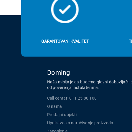
GARANTOVANI KVALITET
T
Doming
Naša misija je da budemo glavni dobavljač i 
od poverenja instalaterima.
Call centar: 011 25 80 100
O nama
Prodajni objekti
Uputstvo za naručivanje proizvoda
Zaposlenje