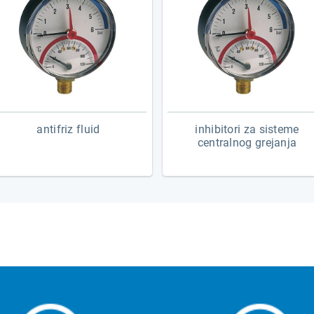
ostali pribor za fiksiranje cevi
merni instrumenti - ostalo
antifriz fluid
inhibitori za sisteme
centralnog grejanja