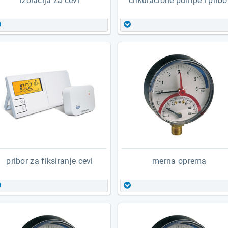
izolacija za cevi
cirkulacione pumpe i pribo
pe izolacija
cirkulacione navojne pumpe
cevna pe izolacija
cirkulacione prirubničke pump
cevna elastomerna izolacija
centrifugalne prirubničke pum
bužir creva
pribor za pumpe
pribor za izolaciju cevi
kompenzatori vibracija
pribor za pumpe - ostalo
pribor za fiksiranje cevi
merna oprema
obujmice (šelne)
termometar
držači cevi i rozetne
manometar
vijčana roba
termo-manometar