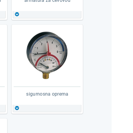
r
armatura za cevovod
kuglasti ventili za vodu
e
kuglasti ventili za gas
pe
radijatorski ventili
razdelnici i pribor
šiber ventili
zaustavni ventili
balansni ventili sa navojem
prestrujni-regulacioni ventil
kombi ventil
sigurnosna oprema
hvatači nečistoće i nepovratni
ventili
ekspanzione posude
ventili sigurnosti
automatsko ozračno lonče