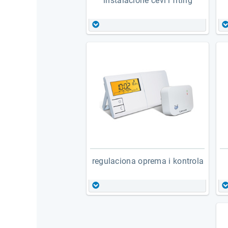
instalacione cevi i fiting
bakarne cevi i fiting
materijal za lemljenje i
zavarivanje
al-pex i al-pert cevi i fiting
pex i pert cevi i fiting
čelične cevi i fiting
inox cevi i press fiting
galvanizovane čelične cevi i
press fiting
mesingani navojni fiting
regulaciona oprema i kontrola
termostati i kontroleri
mešni i divertujući ventili
regulacija mešnih krugova