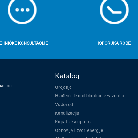
EHNIČKE KONSULTACIJE
ISPORUKA ROBE
Katalog
partner
Grejanje
Hlađenje i kondicioniranje vazduha
Vodovod
Kanalizacija
Kupatilska oprema
Obnovljivi izvori energije