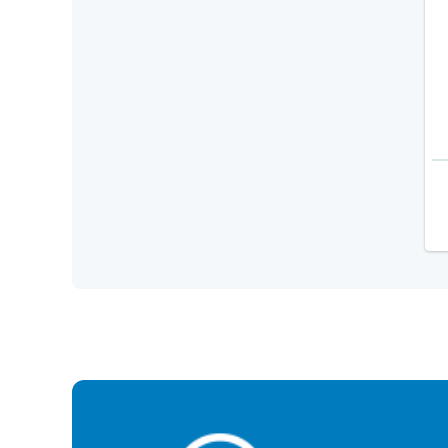
el. motorni pogoni i aktuatori
program fenix automatike
program danfoss automatike