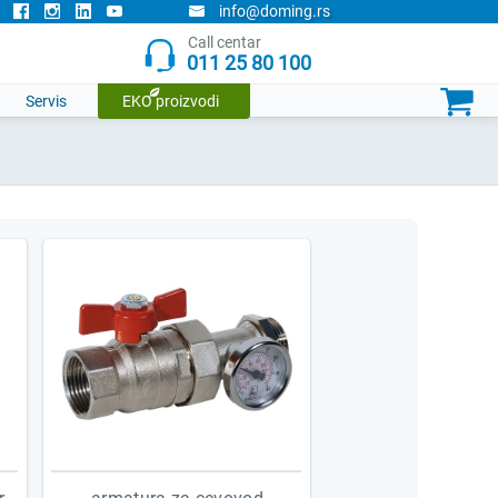
info@doming.rs
Doming narudzbenica
Call centar
011 25 80 100
Trenutno nemate ni jedan proizvod u listi.

Servis
EKO proizvodi