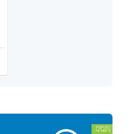
automatski dopunjivač sistema
reduciri pritiska
pretvarači napona