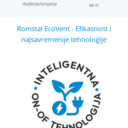
Hlađenje/Grejanje
WI-FI
Romstal EcoVent - Efikasnost i
najsavremenije tehnologije