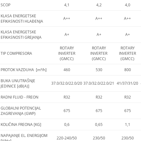
SCOP
4,1
4,2
4,0
KLASA ENERGETSKE
A++
A++
A++
EFIKASNOSTI HLAĐENJA
KLASA ENERGETSKE
A+
A+
A+
EFIKASNOSTI GREJANJA
ROTARY
ROTARY
ROTARY
TIP COMPRESORA
INVERTER
INVERTER
INVERTER
(GMCC)
(GMCC)
(GMCC)
PROTOK VAZDUHA [m³/h]
460
530
800
BUKA UNUTRAŠNJE
37.0/32.0/22.0/20
37.0/32.0/22.0/21
41/37/31/20
JEDINICE [dB(A)]
RADNI FLUID - FREON
R32
R32
R32
GLOBALNI POTENCIJAL
675
675
675
ZAGREVANJA (GWP)
KOLIČINA FREONA [KG]
0,6
0,65
1,1
NAPAJANJE EL. ENERGIJOM
220-240/50
230/50
230/50
[V/Hz]