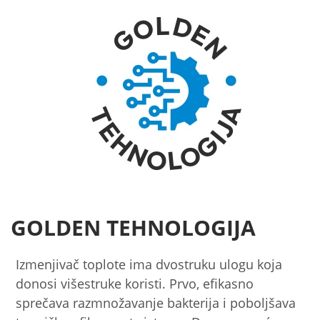
GOLDEN TEHNOLOGIJA
Izmenjivač toplote ima dvostruku ulogu koja
donosi višestruke koristi. Prvo, efikasno
sprečava razmnožavanje bakterija i poboljšava