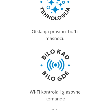
Otklanja prašinu, buđ i
masnoću
WI-FI kontrola i glasovne
komande