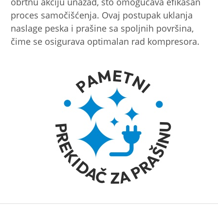
obrtnu akciju unazad, što omogućava efikasan
proces samočišćenja. Ovaj postupak uklanja
naslage peska i prašine sa spoljnih površina,
čime se osigurava optimalan rad kompresora.