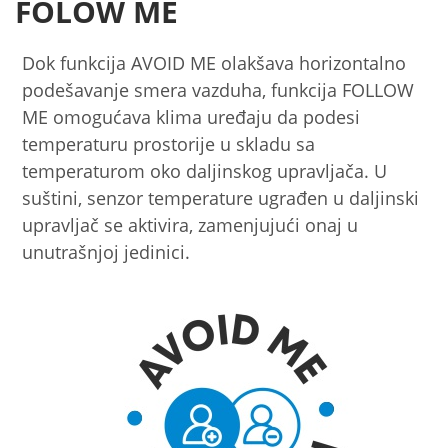
FOLOW ME
Dok funkcija AVOID ME olakšava horizontalno
podešavanje smera vazduha, funkcija FOLLOW
ME omogućava klima uređaju da podesi
temperaturu prostorije u skladu sa
temperaturom oko daljinskog upravljača. U
suštini, senzor temperature ugrađen u daljinski
upravljač se aktivira, zamenjujući onaj u
unutrašnjoj jedinici.