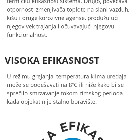
termičku efikasnost sistema. Drugo, povećava
otpornost izmenjivača toplote na slani vazduh,
kišu i druge korozivne agense, produžujući
njegov vek trajanja i očuvavajući njegovu
funkcionalnost.
VISOKA EFIKASNOST
U režimu grejanja, temperatura klima uređaja
može se podešavati na 8℃ ili niže kako bi se
sprečilo smrzavanje tokom zimskog perioda
kada objekat nije stalno boravište.