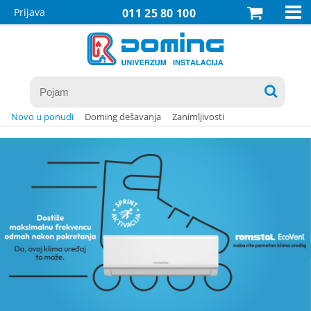

Prijava
011 25 80 100

Novo u ponudi
Doming dešavanja
Zanimljivosti