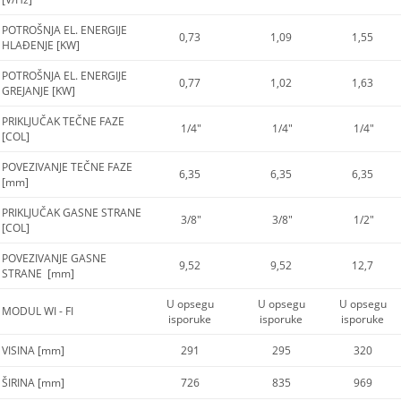
POTROŠNJA EL. ENERGIJE
0,73
1,09
1,55
HLAĐENJE [KW]
POTROŠNJA EL. ENERGIJE
0,77
1,02
1,63
GREJANJE [KW]
PRIKLJUČAK TEČNE FAZE
1/4"
1/4"
1/4"
[COL]
POVEZIVANJE TEČNE FAZE
6,35
6,35
6,35
[mm]
PRIKLJUČAK GASNE STRANE
3/8"
3/8"
1/2"
[COL]
POVEZIVANJE GASNE
9,52
9,52
12,7
STRANE [mm]
U opsegu
U opsegu
U opsegu
MODUL WI - FI
isporuke
isporuke
isporuke
VISINA [mm]
291
295
320
ŠIRINA [mm]
726
835
969