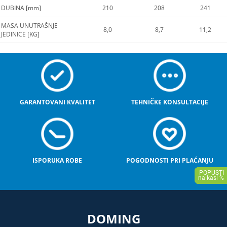
DUBINA [mm]
210
208
241
MASA UNUTRAŠNJE
8,0
8,7
11,2
JEDINICE [KG]
GARANTOVANI KVALITET
TEHNIČKE KONSULTACIJE
ISPORUKA ROBE
POGODNOSTI PRI PLAĆANJU
DOMING