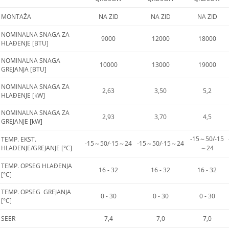
MONTAŽA
NA ZID
NA ZID
NA ZID
NOMINALNA SNAGA ZA
9000
12000
18000
HLAĐENJE [BTU]
NOMINALNA SNAGA
10000
13000
19000
GREJANJA [BTU]
NOMINALNA SNAGA ZA
2,63
3,50
5,2
HLAĐENJE [kW]
NOMINALNA SNAGA ZA
2,93
3,70
4,5
GREJANJE [kW]
-15～50/-15
TEMP. EKST.
-15～50/-15～24
-15～50/-15～24
HLAĐENJE/GREJANJE [°C]
～24
TEMP. OPSEG HLAĐENJA
16 - 32
16 - 32
16 - 32
[°C]
TEMP. OPSEG GREJANJA
0 - 30
0 - 30
0 - 30
[°C]
SEER
7,4
7,0
7,0