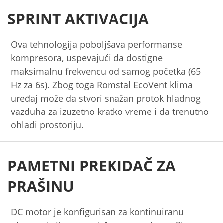
SPRINT AKTIVACIJA
Ova tehnologija poboljšava performanse
kompresora, uspevajući da dostigne
maksimalnu frekvencu od samog početka (65
Hz za 6s). Zbog toga Romstal EcoVent klima
uređaj može da stvori snažan protok hladnog
vazduha za izuzetno kratko vreme i da trenutno
ohladi prostoriju.
PAMETNI PREKIDAČ ZA
PRAŠINU
DC motor je konfigurisan za kontinuiranu