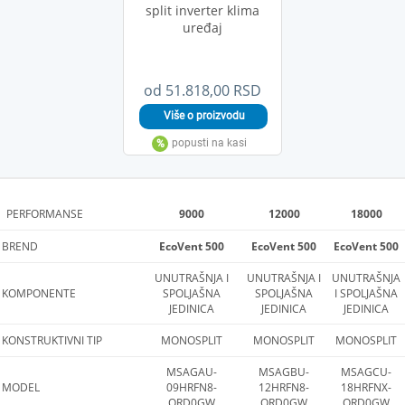
split inverter klima
uređaj
od 51.818,00 RSD
PERFORMANSE
9000
12000
18000
BREND
EcoVent 500
EcoVent 500
EcoVent 500
UNUTRAŠNJA I
UNUTRAŠNJA I
UNUTRAŠNJA
KOMPONENTE
SPOLJAŠNA
SPOLJAŠNA
I SPOLJAŠNA
JEDINICA
JEDINICA
JEDINICA
KONSTRUKTIVNI TIP
MONOSPLIT
MONOSPLIT
MONOSPLIT
MSAGAU-
MSAGBU-
MSAGCU-
MODEL
09HRFN8-
12HRFN8-
18HRFNX-
QRD0GW
QRD0GW
QRD0GW