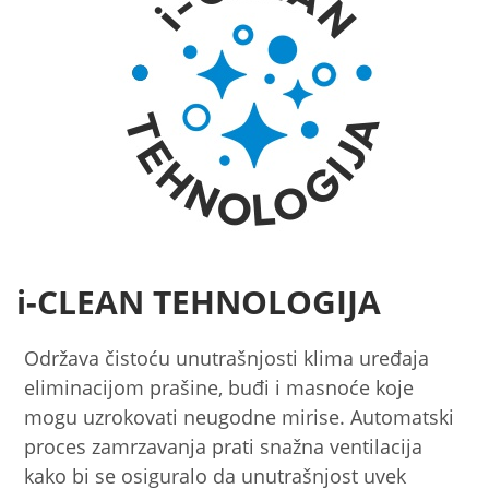
i-CLEAN TEHNOLOGIJA
Održava čistoću unutrašnjosti klima uređaja
eliminacijom prašine, buđi i masnoće koje
mogu uzrokovati neugodne mirise. Automatski
proces zamrzavanja prati snažna ventilacija
kako bi se osiguralo da unutrašnjost uvek