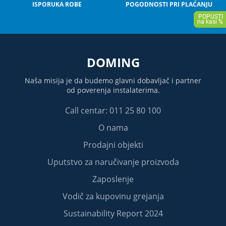
ISPORUKA ROBE
POGODNOSTI PRI PLAĆANJU
DOMING
Naša misija je da budemo glavni dobavljač i partner
od poverenja instalaterima.
Call centar: 011 25 80 100
O nama
Prodajni objekti
Uputstvo za naručivanje proizvoda
Zaposlenje
Vodič za kupovinu grejanja
Sustainability Report 2024