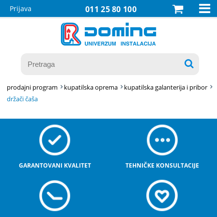

Prijava
011 25 80 100

prodajni program
kupatilska oprema
kupatilska galanterija i pribor
držači čaša
GARANTOVANI KVALITET
TEHNIČKE KONSULTACIJE