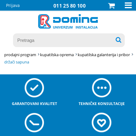

Prijava
011 25 80 100

prodajni program
kupatilska oprema
kupatilska galanterija i pribor
držači sapuna
GARANTOVANI KVALITET
TEHNIČKE KONSULTACIJE