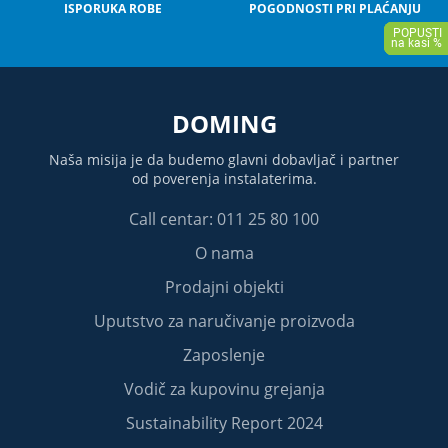
ISPORUKA ROBE
POGODNOSTI PRI PLAĆANJU
DOMING
Naša misija je da budemo glavni dobavljač i partner
od poverenja instalaterima.
Call centar: 011 25 80 100
O nama
Prodajni objekti
Uputstvo za naručivanje proizvoda
Zaposlenje
Vodič za kupovinu grejanja
Sustainability Report 2024