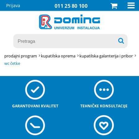

Prijava
011 25 80 100

prodajni program
kupatilska oprema
kupatilska galanterija i pribor
wc četke
GARANTOVANI KVALITET
TEHNIČKE KONSULTACIJE