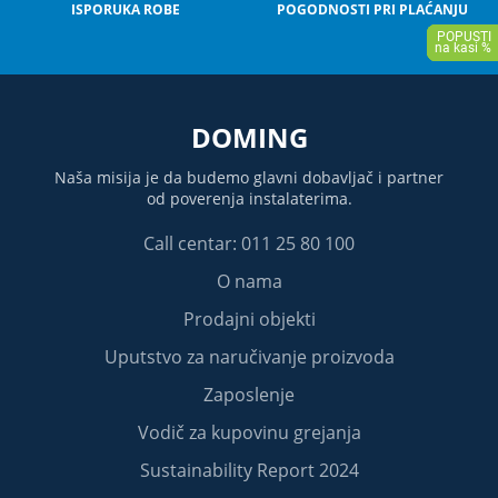
ISPORUKA ROBE
POGODNOSTI PRI PLAĆANJU
DOMING
Naša misija je da budemo glavni dobavljač i partner
od poverenja instalaterima.
Call centar: 011 25 80 100
O nama
Prodajni objekti
Uputstvo za naručivanje proizvoda
Zaposlenje
Vodič za kupovinu grejanja
Sustainability Report 2024