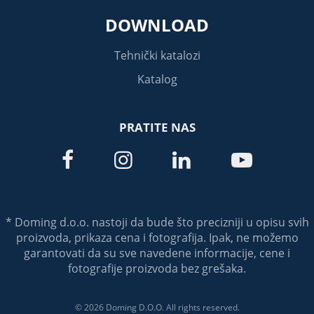
DOWNLOAD
Tehnički katalozi
Katalog
PRATITE NAS




* Doming d.o.o. nastoji da bude što precizniji u opisu svih
proizvoda, prikaza cena i fotografija. Ipak, ne možemo
garantovati da su sve navedene informacije, cene i
fotografije proizvoda bez grešaka.
© 2026 Doming D.O.O. All rights reserved.