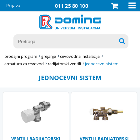

Prijava
011 25 80 100

prodajni program
grejanje
cevovodna instalacija
armatura za cevovod
radijatorski ventili
jednocevni sistem
JEDNOCEVNI SISTEM
VENTILI RADIJATORSKI
VENTILI RADIJATORSKI