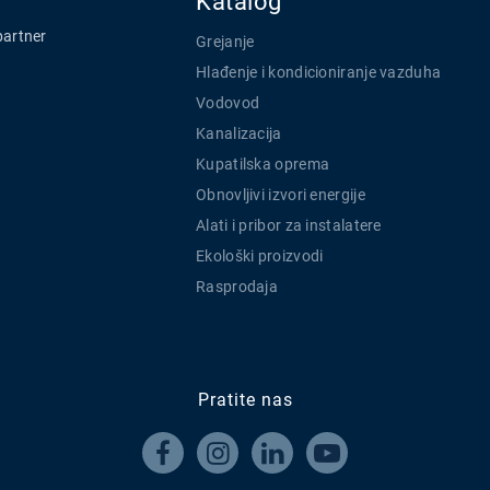
Katalog
partner
Grejanje
Hlađenje i kondicioniranje vazduha
Vodovod
Kanalizacija
Kupatilska oprema
Obnovljivi izvori energije
Alati i pribor za instalatere
Ekološki proizvodi
Rasprodaja
Pratite nas



