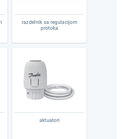
m
razdelnik sa regulacijom
protoka
aktuatori