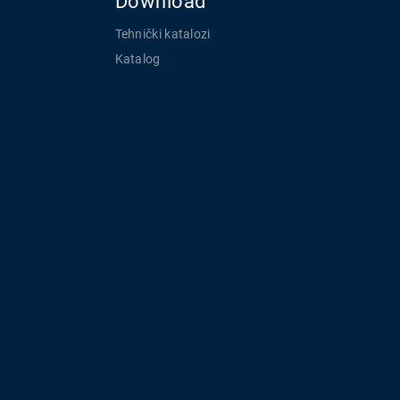
Download
Tehnički katalozi
Katalog