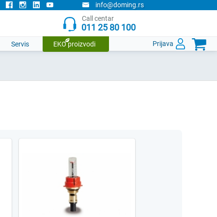
info@doming.rs
Call centar
011 25 80 100

Prijava
Servis
EKO proizvodi