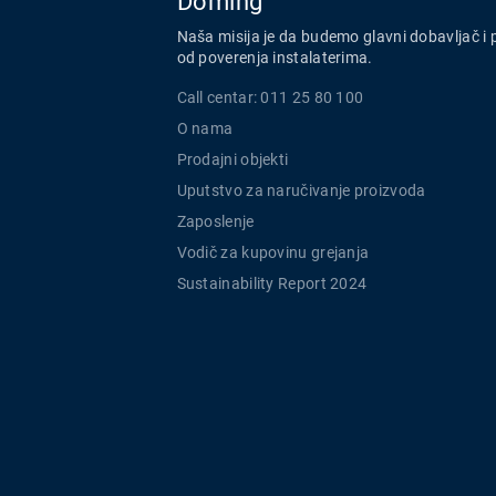
Doming
Naša misija je da budemo glavni dobavljač i 
od poverenja instalaterima.
Call centar: 011 25 80 100
O nama
Prodajni objekti
Uputstvo za naručivanje proizvoda
Zaposlenje
Vodič za kupovinu grejanja
Sustainability Report 2024