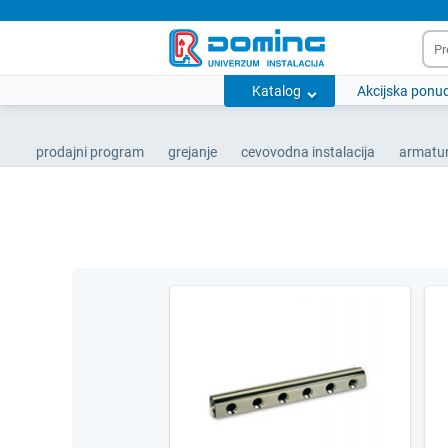
Katalog
Akcijska ponu
prodajni program
grejanje
cevovodna instalacija
armatur