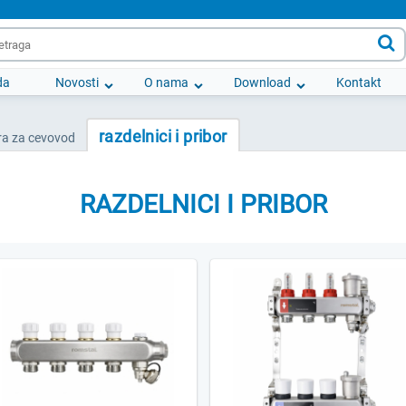

da
Novosti
O nama
Download
Kontakt
razdelnici i pribor
a za cevovod
RAZDELNICI I PRIBOR