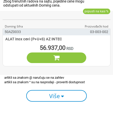
50AZ0033
03-003-002
ALAT inox cevi (P+U+S) AZ INTEC
56.937,00

Više