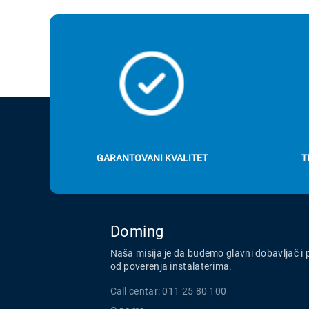
GARANTOVANI KVALITET
T
Doming
Naša misija je da budemo glavni dobavljač i 
od poverenja instalaterima.
Call centar: 011 25 80 100