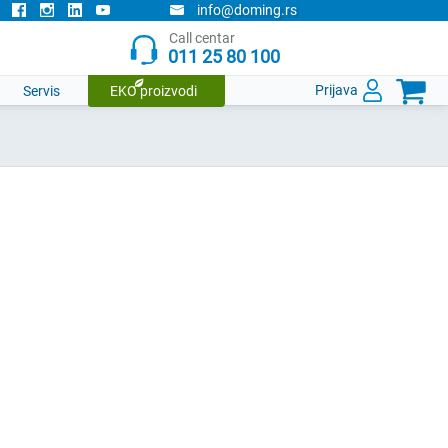
info@doming.rs
Call centar
011 25 80 100

Prijava
Servis
EKO proizvodi