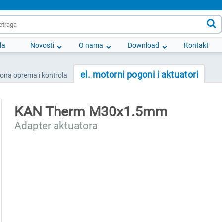

da
Novosti
O nama
Download
Kontakt
el. motorni pogoni i aktuatori
iona oprema i kontrola
KAN Therm M30x1.5mm
Adapter aktuatora