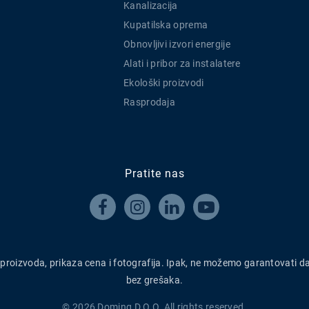
Kanalizacija
Kupatilska oprema
Obnovljivi izvori energije
Alati i pribor za instalatere
Ekološki proizvodi
Rasprodaja
Pratite nas




h proizvoda, prikaza cena i fotografija. Ipak, ne možemo garantovati d
bez grešaka.
© 2026 Doming D.O.O. All rights reserved.