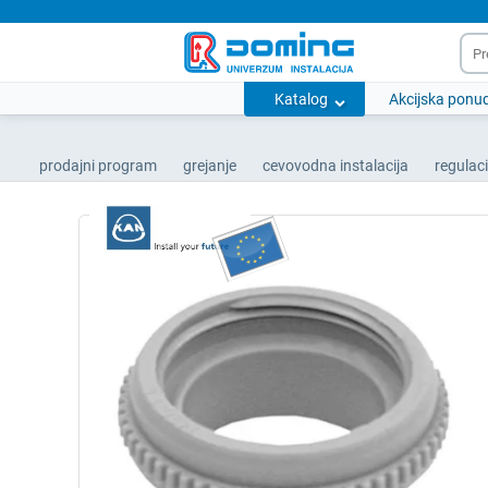
Katalog
Akcijska ponu
prodajni program
grejanje
cevovodna instalacija
regulac