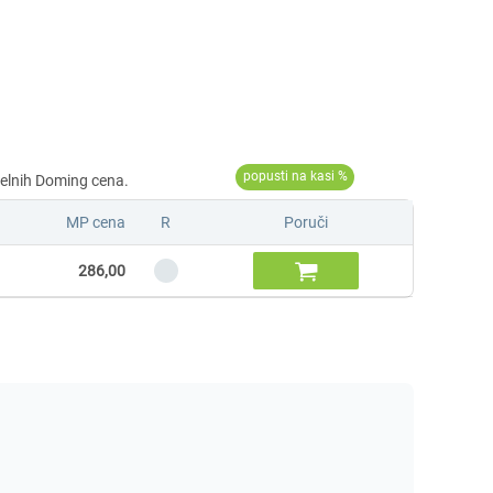
MP cena
R
Poruči

286,00