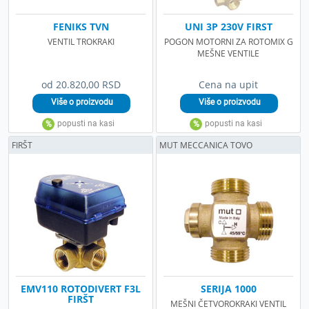
FENIKS TVN
UNI 3P 230V FIRST
VENTIL TROKRAKI
POGON MOTORNI ZA ROTOMIX G
MEŠNE VENTILE
od 20.820,00 RSD
Cena na upit
FIRŠT
MUT MECCANICA TOVO
EMV110 ROTODIVERT F3L
SERIJA 1000
FIRŠT
MEŠNI ČETVOROKRAKI VENTIL