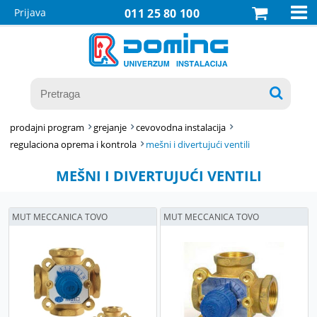

Prijava
011 25 80 100

prodajni program
grejanje
cevovodna instalacija
regulaciona oprema i kontrola
mešni i divertujući ventili
MEŠNI I DIVERTUJUĆI VENTILI
MUT MECCANICA TOVO
MUT MECCANICA TOVO