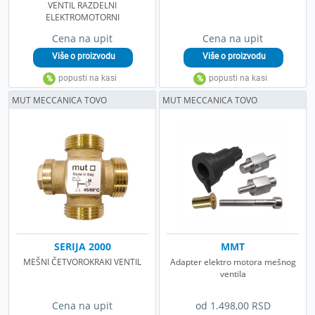
VENTIL RAZDELNI
ELEKTROMOTORNI
Cena na upit
Cena na upit
MUT MECCANICA TOVO
MUT MECCANICA TOVO
SERIJA 2000
ММТ
MEŠNI ČETVOROKRAKI VENTIL
Adapter elektro motora mešnog
ventila
Cena na upit
od 1.498,00 RSD