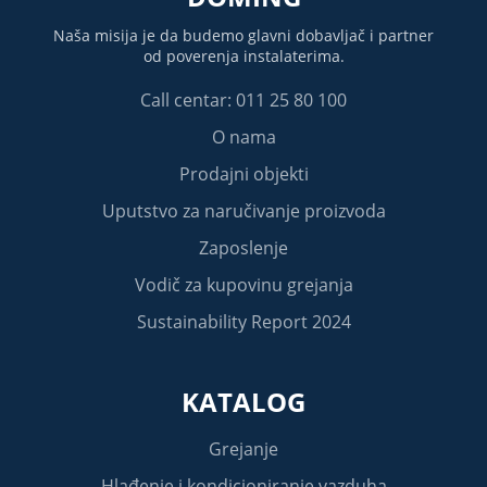
Naša misija je da budemo glavni dobavljač i partner
od poverenja instalaterima.
Call centar: 011 25 80 100
O nama
Prodajni objekti
Uputstvo za naručivanje proizvoda
Zaposlenje
Vodič za kupovinu grejanja
Sustainability Report 2024
KATALOG
Grejanje
Hlađenje i kondicioniranje vazduha