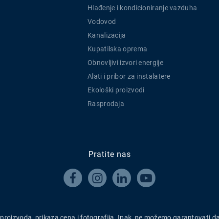
Hlađenje i kondicioniranje vazduha
Vodovod
Kanalizacija
Kupatilska oprema
Obnovljivi izvori energije
Alati i pribor za instalatere
Ekološki proizvodi
Rasprodaja
Pratite nas




h proizvoda, prikaza cena i fotografija. Ipak, ne možemo garantovati d