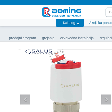
Katalog
Akcijska ponu
prodajni program
grejanje
cevovodna instalacija
regulac