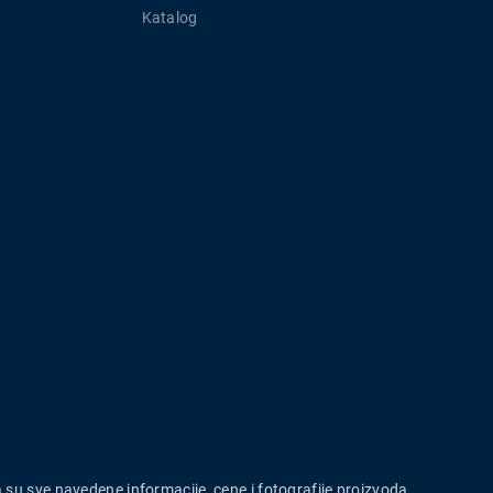
Katalog
a su sve navedene informacije, cene i fotografije proizvoda