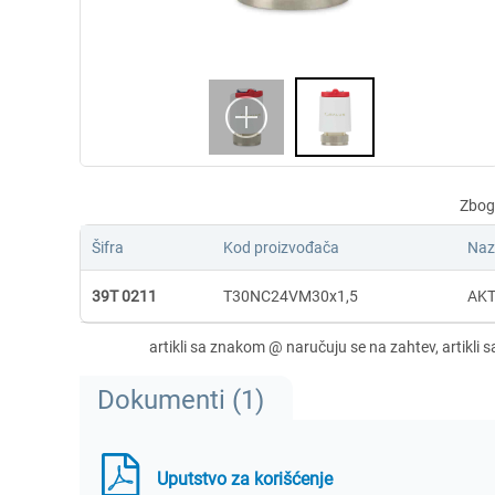
Šifra
Kod proizvođača
Naz
39T 0211
T30NC24VM30x1,5
AKT
Dokumenti (1)
Uputstvo za korišćenje