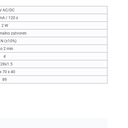
V AC/DC
mA / 120 s
2 W
malno zatvoren
 N (±10%)
o 2 min
4
28x1.5
x 70 x 40
89