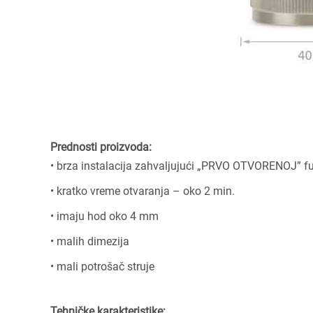
Prednosti proizvoda:
• brza instalacija zahvaljujući „PRVO OTVORENOJ” fu
• kratko vreme otvaranja – oko 2 min.
• imaju hod oko 4 mm
• malih dimezija
• mali potrošač struje
Tehničke karakteristike: