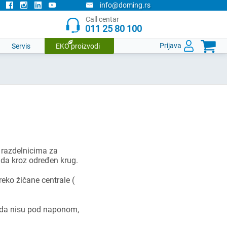
info@doming.rs
Call centar
011 25 80 100

Prijava
Servis
EKO proizvodi
a razdelnicima za
uida kroz određen krug.
eko žičane centrale (
kada nisu pod naponom,