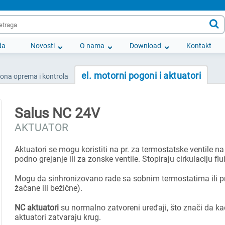

da
Novosti
O nama
Download
Kontakt
el. motorni pogoni i aktuatori
iona oprema i kontrola
Salus NC 24V
AKTUATOR
Aktuatori se mogu koristiti na pr. za termostatske ventile n
podno grejanje ili za zonske ventile. Stopiraju cirkulaciju fl
Mogu da sinhronizovano rade sa sobnim termostatima ili pr
žačane ili bežične).
NC aktuatori
su normalno zatvoreni uređaji, što znači da 
aktuatori zatvaraju krug.