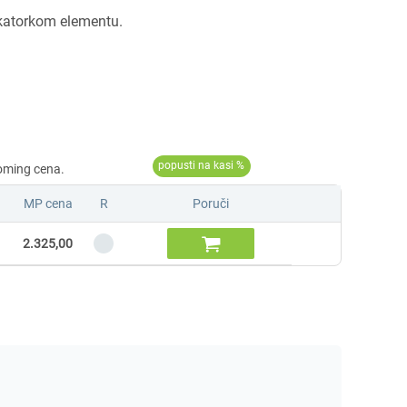
ikatorkom elementu.
MP cena
R
Poruči

2.325,00