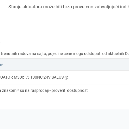
Stanje aktuatora može biti brzo provereno zahvaljujući ind
iv
UATOR M30x1,5 T30NC 24V SALUS @