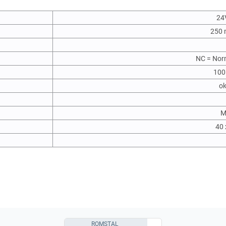
24
250 
NC = Nor
100
ok
M
40 
ROMSTAL