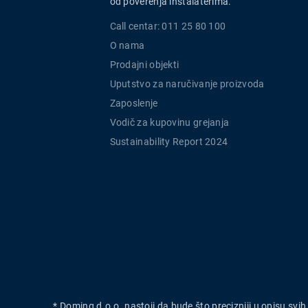
od poverenja instalaterima.
Call centar: 011 25 80 100
O nama
Prodajni objekti
Uputstvo za naručivanje proizvoda
Zaposlenje
Vodič za kupovinu grejanja
Sustainability Report 2024
* Doming d.o.o. nastoji da bude što precizniji u opisu svi