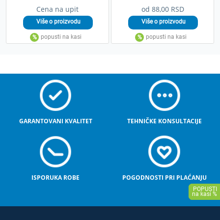
Cena na upit
od 88,00 RSD
GARANTOVANI KVALITET
TEHNIČKE KONSULTACIJE
ISPORUKA ROBE
POGODNOSTI PRI PLAĆANJU