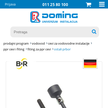

Prijava
011 25 80 100

prodajni program
vodovod
cevi za vodovodne instalacije
ppr cevi i fiting
fiting za ppr cevi
ostali prbor