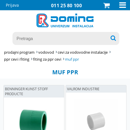

Prijava
011 25 80 100

prodajni program
vodovod
cevi za vodovodne instalacije
ppr cevi i fiting
fiting za ppr cevi
muf ppr
MUF PPR
BENNINGER KUNST STOFF
VALROM INDUSTRIE
PRODUCTE