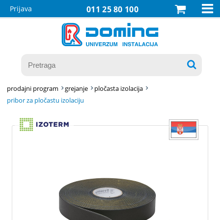

Prijava
011 25 80 100

prodajni program
grejanje
pločasta izolacija
pribor za pločastu izolaciju