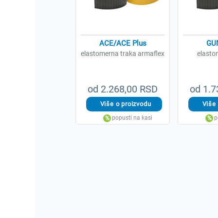
ACE/ACE Plus
GU
elastomerna traka armaflex
elasto
od 2.268,00 RSD
od 1.7