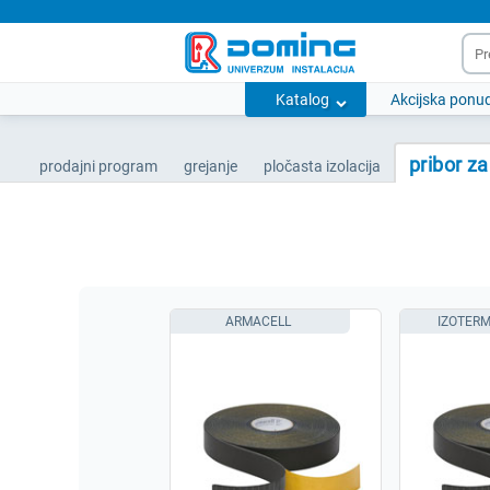
Katalog
Akcijska ponu
pribor za
prodajni program
grejanje
pločasta izolacija
ARMACELL
IZOTER