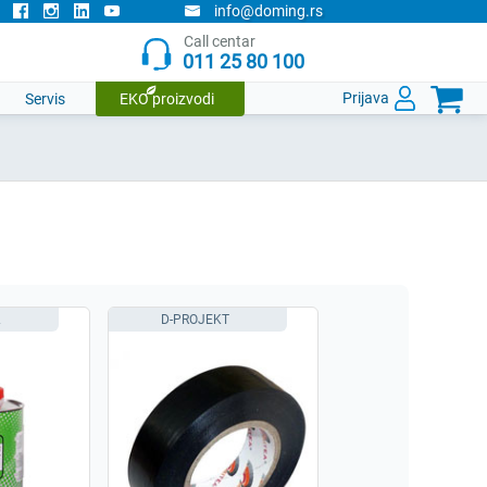
info@doming.rs
Call centar
011 25 80 100

Prijava
Servis
EKO proizvodi
D-PROJEKT