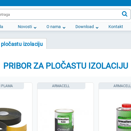

da
Novosti
O nama
Download
Kontakt
 pločastu izolaciju
PRIBOR ZA PLOČASTU IZOLACIJU
M PLAMA
ARMACELL
ARMACELL