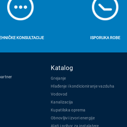
EHNIČKE KONSULTACIJE
ISPORUKA ROBE
Katalog
partner
Grejanje
Hlađenje i kondicioniranje vazduha
Vodovod
Kanalizacija
Kupatilska oprema
Obnovljivi izvori energije
Alati i pribor za instalatere