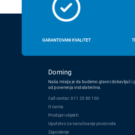
GARANTOVANI KVALITET
T
Doming
Naša misija je da budemo glavni dobavljač i 
od poverenja instalaterima.
Call centar: 011 25 80 100
O nama
Prodajni objekti
Uputstvo za naručivanje proizvoda
Zaposlenje