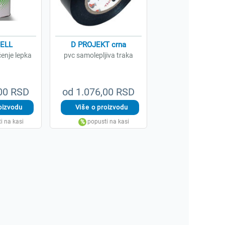
ELL
D PROJEKT crna
ćenje lepka
pvc samolepljiva traka
,00 RSD
od 1.076,00 RSD