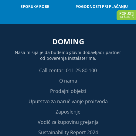
ISPORUKA ROBE
POGODNOSTI PRI PLAĆANJU
DOMING
Naša misija je da budemo glavni dobavljač i partner
od poverenja instalaterima.
Call centar: 011 25 80 100
O nama
Prodajni objekti
Uputstvo za naručivanje proizvoda
Zaposlenje
Vodič za kupovinu grejanja
Sustainability Report 2024