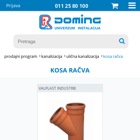

Prijava
011 25 80 100

prodajni program
kanalizacija
ulična kanalizacija
kosa račva
KOSA RAČVA
VALPLAST INDUSTRIE