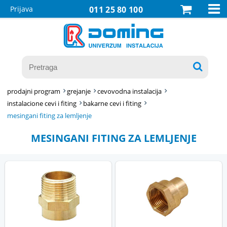

Prijava
011 25 80 100

prodajni program
grejanje
cevovodna instalacija
instalacione cevi i fiting
bakarne cevi i fiting
mesingani fiting za lemljenje
MESINGANI FITING ZA LEMLJENJE