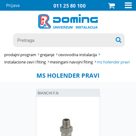

Prijava
011 25 80 100

prodajni program
grejanje
cevovodna instalacija
instalacione cevi i fiting
mesingani navojni fiting
ms holender pravi
MS HOLENDER PRAVI
BIANCHI F.lli