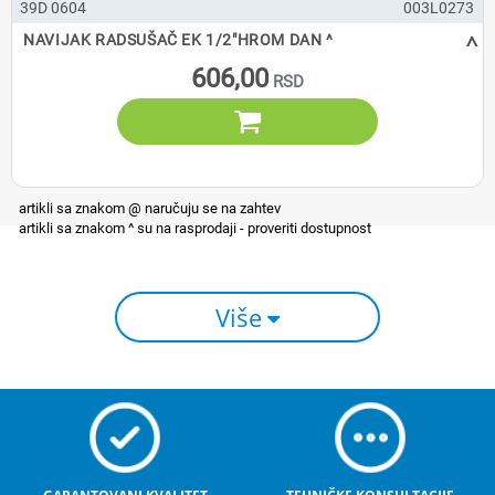
39D 0604
003L0273
^
NAVIJAK RADSUŠAČ EK 1/2"HROM DAN ^
606,00

Više