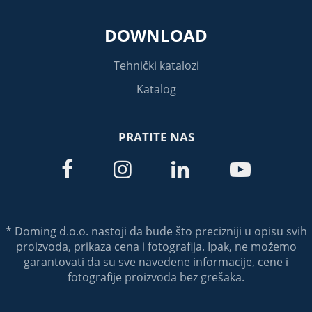
DOWNLOAD
Tehnički katalozi
Katalog
PRATITE NAS




* Doming d.o.o. nastoji da bude što precizniji u opisu svih
proizvoda, prikaza cena i fotografija. Ipak, ne možemo
garantovati da su sve navedene informacije, cene i
fotografije proizvoda bez grešaka.