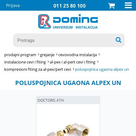

Prijava
011 25 80 100

prodajni program
grejanje
cevovodna instalacija
instalacione cevi i fiting
al-pex i al-pert cevi i fiting
kompresioni fiting za al-pex/pert cevi
poluspojnica ugaona alpex un
POLUSPOJNICA UGAONA ALPEX UN
DOCTORIS ATH.