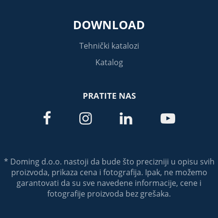
DOWNLOAD
Tehnički katalozi
Katalog
PRATITE NAS




* Doming d.o.o. nastoji da bude što precizniji u opisu svih
proizvoda, prikaza cena i fotografija. Ipak, ne možemo
garantovati da su sve navedene informacije, cene i
fotografije proizvoda bez grešaka.