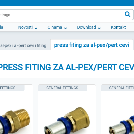

da
Novosti
O nama
Download
Kontakt
press fiting za al-pex/pert cevi
al-pex i al-pert cevi i fiting
PRESS FITING ZA AL-PEX/PERT CEV
FITTINGS
GENERAL FITTINGS
GENERAL FITT