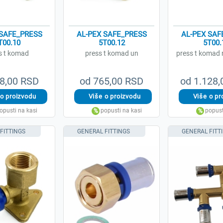
 SAFE_PRESS
AL-PEX SAFE_PRESS
AL-PEX SAF
T00.10
5T00.12
5T00.
s t komad
press t komad un
press t komad 
8,00 RSD
od 765,00 RSD
od 1.128
FITTINGS
GENERAL FITTINGS
GENERAL FITT