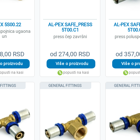
X 5S00.22
AL-PEX SAFE_PRESS
AL-PEX SAF
5T00.C1
5T00.
spojnica ugaona
un
press čep završni
press polusp
8,00 RSD
od 274,00 RSD
od 357,
FITTINGS
GENERAL FITTINGS
GENERAL FITT