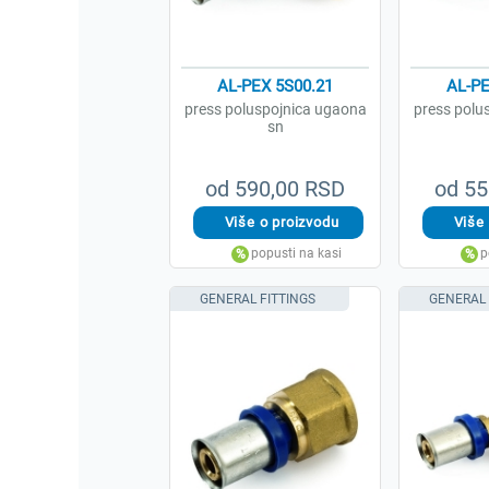
AL-PEX 5S00.21
AL-PE
press poluspojnica ugaona
press polu
sn
od 590,00 RSD
od 55
GENERAL FITTINGS
GENERAL 