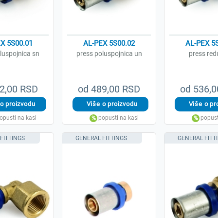
X 5S00.01
AL-PEX 5S00.02
AL-PEX 5
luspojnica sn
press poluspojnica un
press red
2,00 RSD
od 489,00 RSD
od 536,
FITTINGS
GENERAL FITTINGS
GENERAL FITT