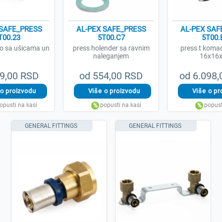
 SAFE_PRESS
AL-PEX SAFE_PRESS
AL-PEX SAF
T00.23
5T00.C7
5T00.
no sa ušicama un
press holender sa ravnim
press t komad
naleganjem
16x16
9,00 RSD
od 554,00 RSD
od 6.098
GENERAL FITTINGS
GENERAL FITTINGS