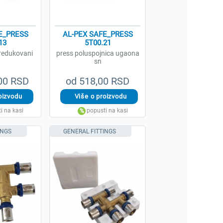
E_PRESS
AL-PEX SAFE_PRESS
13
5T00.21
redukovani
press poluspojnica ugaona
sn
,00 RSD
od 518,00 RSD
INGS
GENERAL FITTINGS