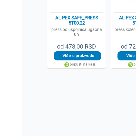
AL-PEX SAFE_PRESS
AL-PEX
5T00.22
5
press poluspojnica ugaona
press kole
un
od 478,00 RSD
od 72