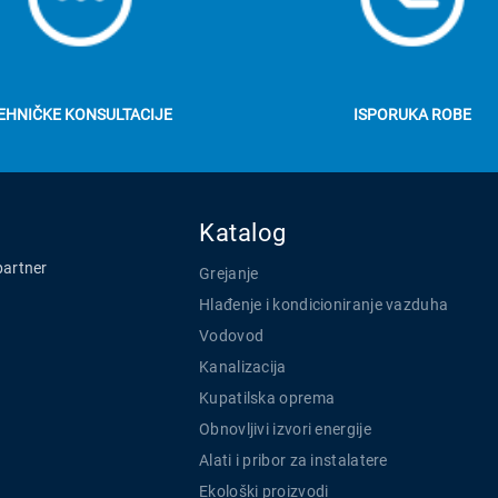
EHNIČKE KONSULTACIJE
ISPORUKA ROBE
Katalog
partner
Grejanje
Hlađenje i kondicioniranje vazduha
Vodovod
Kanalizacija
Kupatilska oprema
Obnovljivi izvori energije
Alati i pribor za instalatere
Ekološki proizvodi