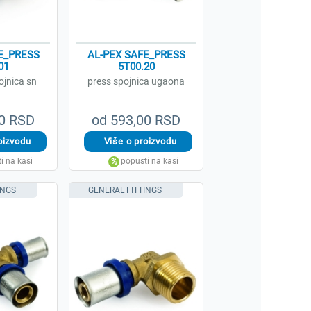
E_PRESS
AL-PEX SAFE_PRESS
01
5T00.20
ojnica sn
press spojnica ugaona
00 RSD
od 593,00 RSD
INGS
GENERAL FITTINGS