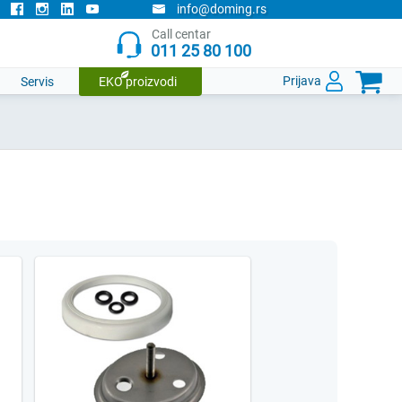
info@doming.rs
Call centar
011 25 80 100

Prijava
Servis
EKO proizvodi