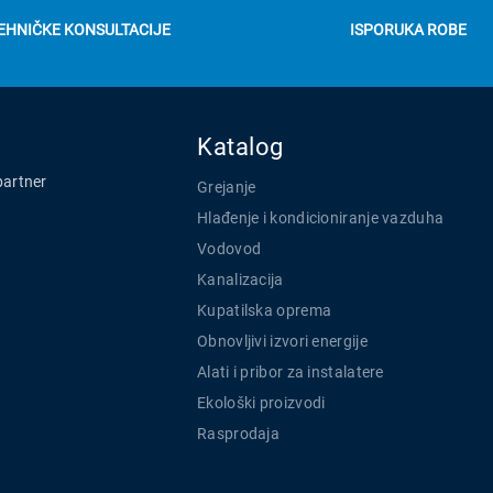
EHNIČKE KONSULTACIJE
ISPORUKA ROBE
Katalog
partner
Grejanje
Hlađenje i kondicioniranje vazduha
Vodovod
Kanalizacija
Kupatilska oprema
Obnovljivi izvori energije
Alati i pribor za instalatere
Ekološki proizvodi
Rasprodaja