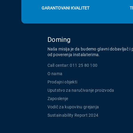
GARANTOVANI KVALITET
T
Doming
Naša misija je da budemo glavni dobavljač i 
od poverenja instalaterima.
Call centar: 011 25 80 100
O nama
Prodajni objekti
Uputstvo za naručivanje proizvoda
Zaposlenje
Vodič za kupovinu grejanja
Sustainability Report 2024