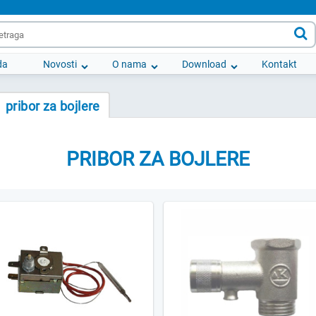

da
Novosti
O nama
Download
Kontakt
pribor za bojlere
PRIBOR ZA BOJLERE