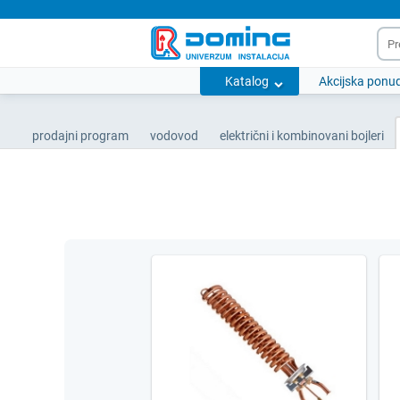
Katalog
Akcijska ponu
prodajni program
vodovod
električni i kombinovani bojleri