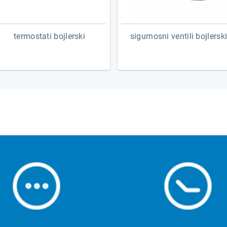
termostati bojlerski
sigurnosni ventili bojlersk