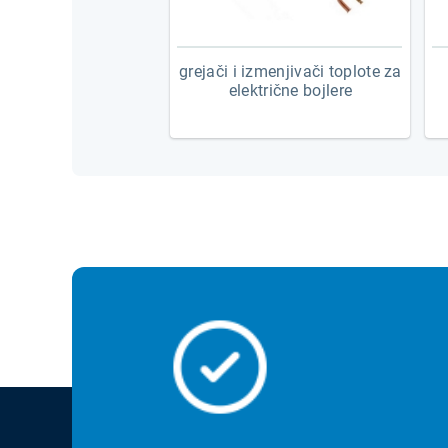
grejači i izmenjivači toplote za
električne bojlere