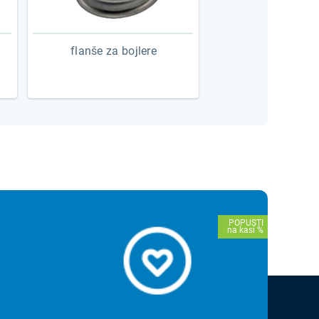
i
flanše za bojlere