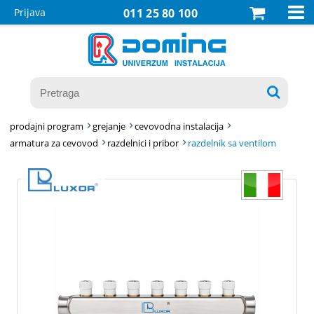

Prijava
011 25 80 100

prodajni program
grejanje
cevovodna instalacija
armatura za cevovod
razdelnici i pribor
razdelnik sa ventilom