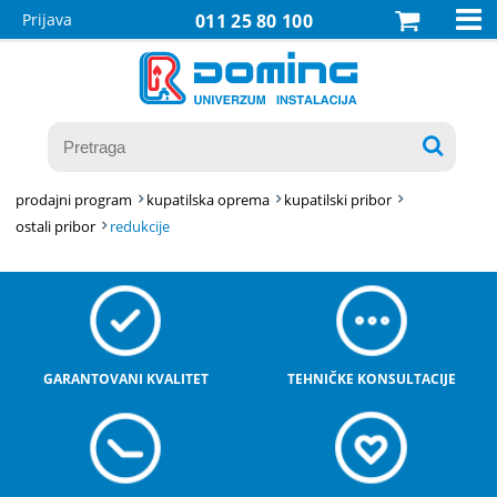

Prijava
011 25 80 100

prodajni program
kupatilska oprema
kupatilski pribor
ostali pribor
redukcije
GARANTOVANI KVALITET
TEHNIČKE KONSULTACIJE