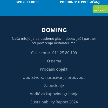
ISPORUKA ROBE
POGODNOSTI PRI PLAĆANJU
DOMING
Naša misija je da budemo glavni dobavljač i partner
od poverenja instalaterima.
Call centar: 011 25 80 100
O nama
Prodajni objekti
Uputstvo za naručivanje proizvoda
Zaposlenje
Vodič za kupovinu grejanja
Sustainability Report 2024