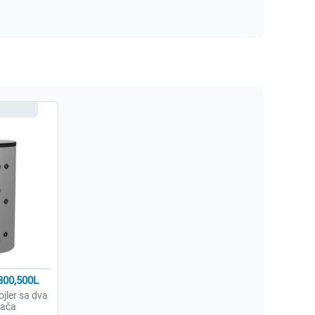
300,500L
jler sa dva
vača