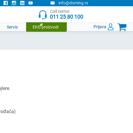
info@doming.rs
Call centar
011 25 80 100

Prijava
Servis
EKO proizvodi
lere.
zvođača)