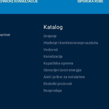
EHNIČKE KONSULTACIJE
ISPORUKA ROBE
Katalog
partner
Grejanje
Hlađenje i kondicioniranje vazduha
Vodovod
Kanalizacija
Kupatilska oprema
Obnovljivi izvori energije
Alati i pribor za instalatere
Ekološki proizvodi
Rasprodaja