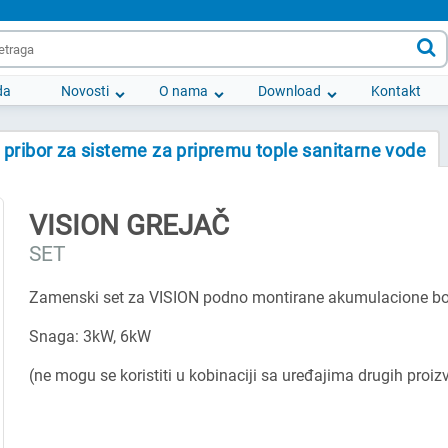

da
Novosti
O nama
Download
Kontakt
pribor za sisteme za pripremu tople sanitarne vode
VISION GREJAČ
SET
Zamenski set za VISION podno montirane akumulacione boj
Snaga: 3kW, 6kW
(ne mogu se koristiti u kobinaciji sa uređajima drugih proi