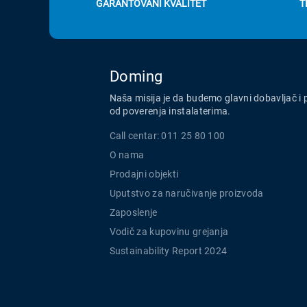
GARANTOVANI KVALITET
T
Doming
Naša misija je da budemo glavni dobavljač i 
od poverenja instalaterima.
Call centar: 011 25 80 100
O nama
Prodajni objekti
Uputstvo za naručivanje proizvoda
Zaposlenje
Vodič za kupovinu grejanja
Sustainability Report 2024