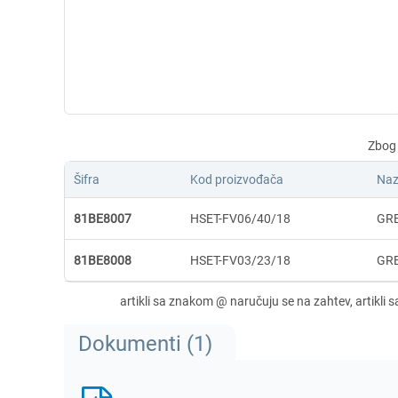
Šifra
Kod proizvođača
Naz
81BE8007
HSET-FV06/40/18
GRE
81BE8008
HSET-FV03/23/18
GRE
Dokumenti (1)