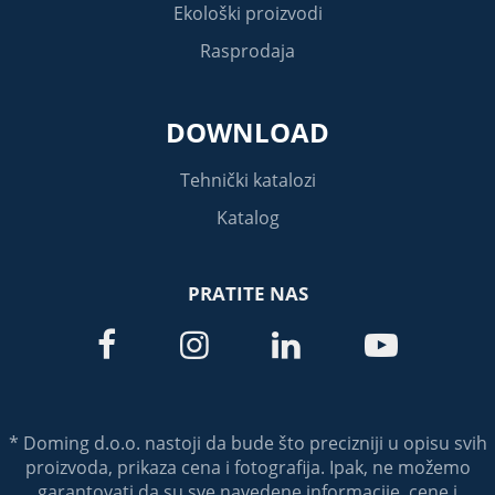
Ekološki proizvodi
Rasprodaja
DOWNLOAD
Tehnički katalozi
Katalog
PRATITE NAS




* Doming d.o.o. nastoji da bude što precizniji u opisu svih
proizvoda, prikaza cena i fotografija. Ipak, ne možemo
garantovati da su sve navedene informacije, cene i