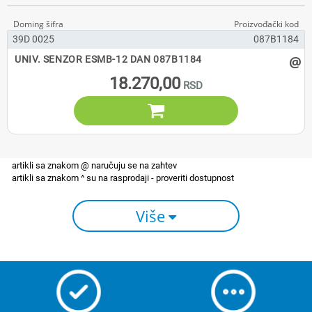
39D 0025
087B1184
@
UNIV. SENZOR ESMB-12 DAN 087B1184
18.270,00

Više