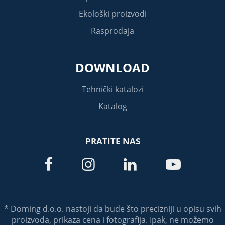
Ekološki proizvodi
Rasprodaja
DOWNLOAD
Tehnički katalozi
Katalog
PRATITE NAS




* Doming d.o.o. nastoji da bude što precizniji u opisu svih
proizvoda, prikaza cena i fotografija. Ipak, ne možemo