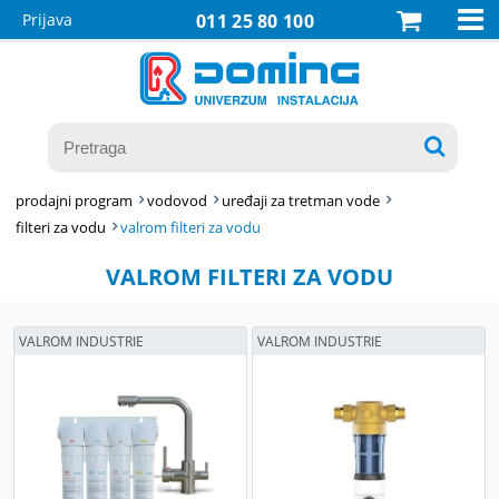

Prijava
011 25 80 100

prodajni program
vodovod
uređaji za tretman vode
filteri za vodu
valrom filteri za vodu
VALROM FILTERI ZA VODU
VALROM INDUSTRIE
VALROM INDUSTRIE