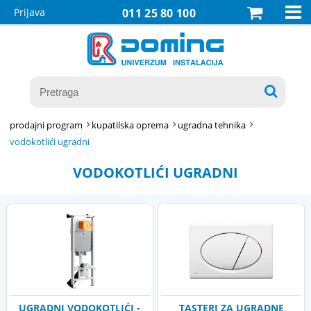

Prijava
011 25 80 100

prodajni program
kupatilska oprema
ugradna tehnika
vodokotlići ugradni
VODOKOTLIĆI UGRADNI
UGRADNI VODOKOTLIĆI -
TASTERI ZA UGRADNE